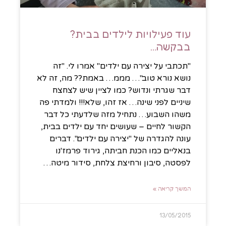
עוד פעילויות לילדים בבית?
בבקשה…
"תכתבי על יצירה עם ילדים" אמרו לי. "זה
נושא נורא טוב"… מממ… באמת?? מה, זה לא
דבר שגרתי ונדוש? כמו לציין שיש לצחצח
שיניים לפני שינה… אז זהו, שלא!!! ולמדתי פה
משהו השבוע… נתחיל מזה שלדעתי כל דבר
הקשור לחיים – שעושים יחד עם ילדים בבית,
עונה להגדרה של "יצירה עם ילדים". דברים
בנאליים כמו הכנת חביתה, גירוד פרמז'נו
לפסטה, סיבון ורחיצת צלחת, סידור מיטה…
המשך קריאה »
13/05/2015