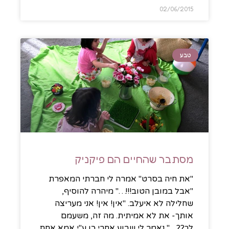
02/06/2015
טבע
מסתבר שהחיים הם פיקניק
"את חיה בסרט" אמרה לי חברתי המאפרת
"אבל במובן הטוב!!!…" מיהרה להוסיף,
שחלילה לא איעלב. "אין! אין! אני מעריצה
אותך- את לא אמיתית. מה זה, משעמם
לך??…" נאמר לי שבוע אחרי כן ע"י אמא אחת