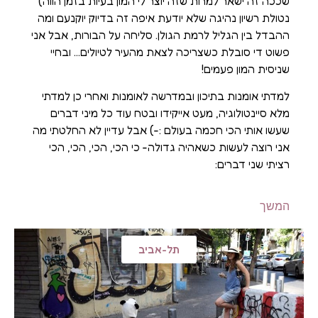
שככה זה ישאר למרות שזה יוצר לי המון בעיות בזמן הווה)
נטולת רשיון נהיגה שלא יודעת איפה זה בדיוק יוקנעם ומה
ההבדל בין הגליל לרמת הגולן. סליחה על הבורות, אבל אני
פשוט די סובלת כשצריכה לצאת מהעיר לטיולים… ובחיי
שניסית המון פעמים!
למדתי אומנות בתיכון ובמדרשה לאומנות ואחרי כן למדתי
מלא סיינטולוגיה, מעט אייקידו ובטח עוד כל מיני דברים
שעשו אותי הכי חכמה בעולם :-) אבל עדיין לא החלטתי מה
אני רוצה לעשות כשאהיה גדולה- כי הכי, הכי, הכי, הכי
רציתי שני דברים:
המשך
תל-אביב