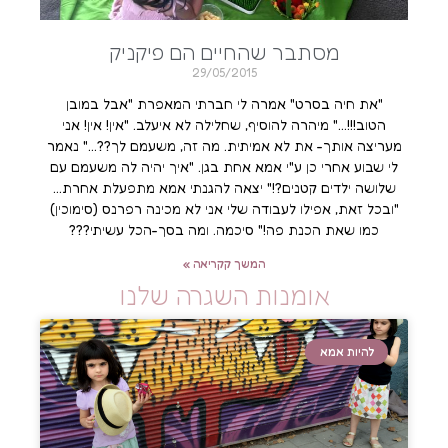
מסתבר שהחיים הם פיקניק
29/05/2015
"את חיה בסרט" אמרה לי חברתי המאפרת "אבל במובן
הטוב!!!…" מיהרה להוסיף, שחלילה לא איעלב. "אין! אין! אני
מעריצה אותך- את לא אמיתית. מה זה, משעמם לך??…" נאמר
לי שבוע אחרי כן ע"י אמא אחת בגן. "איך יהיה לה משעמם עם
שלושה ילדים קטנים?!" יצאה להגנתי אמא מתפעלת אחרת…
"ובכל זאת, אפילו לעבודה שלי אני לא מכינה רפרנס (סימוכין)
כמו שאת הכנת פה!" סיכמה. ומה בסך-הכל עשיתי???
המשך קקריאה »
אומנות השגרה שלנו
להיות אמא