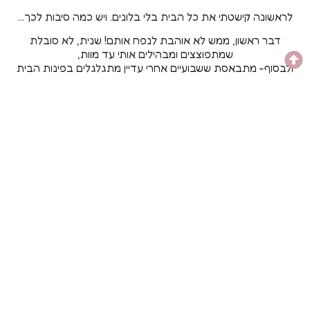
לראשונה קישטתי את כל הבית בלי בלונים. ויש כמה סיבות לכך…
דבר ראשון, ממש לא אוהבת לנפח אותם! שנית, לא סובלת
שמתפוצצים ומבהילים אותי עד מוות,
ולבסוף- מתבאסת ששבועיים אחרי עדיין מתגלגלים בפינות הבית
קמוטים ומצומקים…
אז הפעם ויתרתי על הבלונים ובמקום זה תליתי כ-
15
מטר
שרשראות של דיגלונים (שהכינונו מראש :-))) כבר לפני שנתיים)
קצת פרחים, קצת צמחי תבלין על שולחן האוכל, כלים נאים