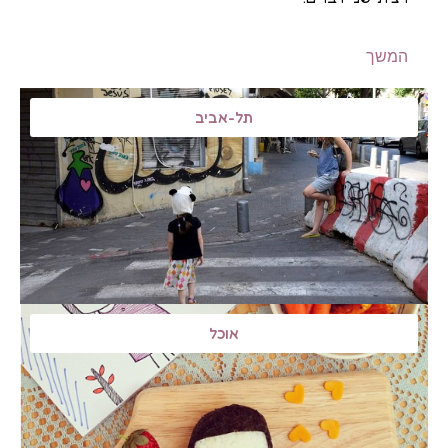
המשך
תל-אביב
אוכל