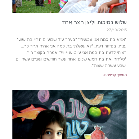
שלוש נסיכות וליצן חצר אחד
27/10/2015
"אמא בת כמה אני עכשיו?" "בערך עוד שבועיים תהיי בת שש"
עניתי בפיזור דעת. "לא שאלתי בת כמה אני אהיה אחר כך…
רציתי לדעת בת כמה אני ע-כ-ש-י-ו!?" אמרה בקוצר רוח.
"סליחה. את בת חמש שנים ואחד עשר חודשים ושניים עשר יום
ושבע עשרה שעות".
המשך קריאה »