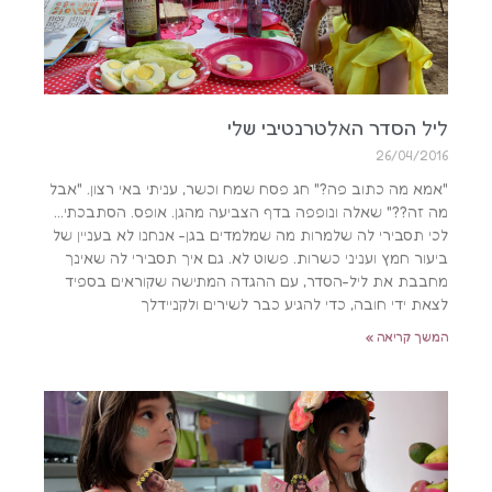
ליל הסדר האלטרנטיבי שלי
26/04/2016
"אמא מה כתוב פה?" חג פסח שמח וכשר, עניתי באי רצון. "אבל
מה זה??" שאלה ונופפה בדף הצביעה מהגן. אופס. הסתבכתי…
לכי תסבירי לה שלמרות מה שמלמדים בגן- אנחנו לא בעניין של
ביעור חמץ ועניני כשרות. פשוט לא. גם איך תסבירי לה שאינך
מחבבת את ליל-הסדר, עם ההגדה המתישה שקוראים בספיד
לצאת ידי חובה, כדי להגיע כבר לשירים ולקניידלך
המשך קריאה »