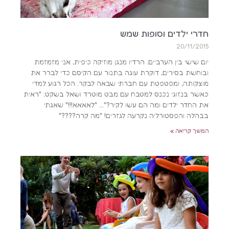
חדרי ילדים וסופות שמש
20/11/2015
יום שישי בין הערביים. הרדיו מנגן מוזיקה כיפית, אני מזמזמת
ובוחשת בסירים, דוקרת עוגה בתנור עם הקיסם כדי לברר את
מוצקותה, ומפטפטת עם חברתי שבאה לבקר. הכל רגוע למדי
כאשר בנזוגי נכנס למטבח עם מבט מוטרד ושאל בשקט: "ראית
את החדר ילדים ומה הם עשו לקיר?"… "לאאאא!!!" שאגתי
בבהלה והפסטורליה נקרעה לגזרים! "מה קרה????"
המשך קריאה »