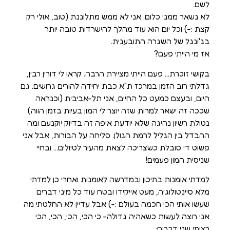
לשם.
לא נשאר ממני כלום. אני לא ממש מתלוננת (טוב, אולי רק
קצת :-) וכל יום הוא עוד מהלך להישרדות טובה יותר
בג'ונגל של השגרה התובענית.
אז מי הייתי פעם?
בקושי זוכרת… פעם הייתי מציירת הרבה. קראו לי דורין רבין,
גדלתי רוב הזמן במרכז ת"א כבת יחידה להורים גרושים. גם
היום, ובעצם כמעט כל החיים, אני תל-אביבית (וכנראה
שככה זה ישאר למרות שזה יוצר לי המון בעיות בזמן הווה)
נטולת רשיון נהיגה שלא יודעת איפה זה בדיוק יוקנעם ומה
ההבדל בין הגליל לרמת הגולן. סליחה על הבורות, אבל אני
פשוט די סובלת כשצריכה לצאת מהעיר לטיולים… ובחיי
שניסית המון פעמים!
למדתי אומנות בתיכון ובמדרשה לאומנות ואחרי כן למדתי
מלא סיינטולוגיה, מעט אייקידו ובטח עוד כל מיני דברים
שעשו אותי הכי חכמה בעולם :-) אבל עדיין לא החלטתי מה
אני רוצה לעשות כשאהיה גדולה- כי הכי, הכי, הכי, הכי
רציתי שני דברים: