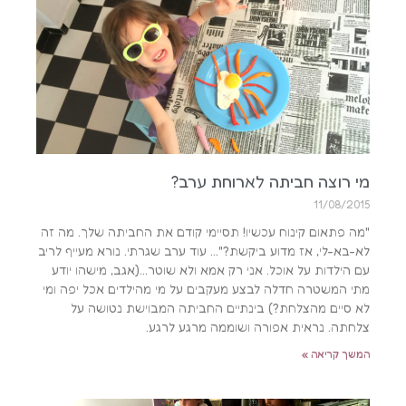
מי רוצה חביתה לארוחת ערב?
11/08/2015
"מה פתאום קינוח עכשיו! תסיימי קודם את החביתה שלך. מה זה
לא-בא-לי, אז מדוע ביקשת?"… עוד ערב שגרתי. נורא מעייף לריב
עם הילדות על אוכל. אני רק אמא ולא שוטר…(אגב, מישהו יודע
מתי המשטרה חדלה לבצע מעקבים על מי מהילדים אכל יפה ומי
לא סיים מהצלחת?) בינתיים החביתה המבוישת נטושה על
צלחתה. נראית אפורה ושוממה מרגע לרגע.
המשך קריאה »