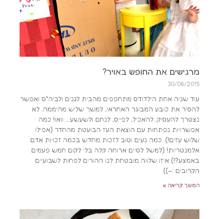
מרגישים את החופש באויר?
30/08/2015
עוד שניה אחת הילדודס מתחפפים מהבית לגנים ולביה"ס ואפשר
להסיר את כובע המבוגר האחראי, למשך שליש מהיממה. לא
נצטרך להעסיק, להאכיל, לפייס, לנחם ולשעשע… וואו! כמה
אפשרויות נפתחות עם הוצאת העז הבועטת מהחדר (אפילו
שלוש עזים!). כמה נעים וטוב לזכות מחדש בכמה זכויות אדם
אלמנטריות! (למשל לסיים ארוחה קלה בלי לקום חמש פעמים
באמצע?!) איזו שלווה מובטחת לנו ההורים לפחות לשבועיים
הקרובים :–))
המשך קריאה »