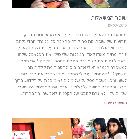
שופר המשאלות
19/09/2015
ממסעדת הפלאפל השכונתית בקעו באמצע אוגוסט הדביק
תרועות של שופר. מה פה קורה פה? זה כלי נגינה? חרדי נלהב
נעמד מול שולחננו והריע בשופרו בעוד הבעלבית של הפלאפל
זורח ומחייך מאוזן לאוזן. הנינג'ות שלי סיימו את הפלאפל שלהן
וכעת לוגמות את הלימונדה במבט תמהה. "סלח לי" אני פונה
למשפרר הנמרץ "אולי אתה מוכן להסביר פה לילדות מה
מעשיך?" "בשמחה" ענה לי החרדי, מיד שיחרר את חרצובות
לשונו ומפיו נשפך מפל עז של מילים לא מובנות על הקדוש ברוך
הוא… וההסבר הסוער על אלוקינו ואבינו ועל הפתיחה של שערי
שמיים עדיין לא גרם למבט של הקטנות לאיזושהי התבהרות…
המשך קריאה »