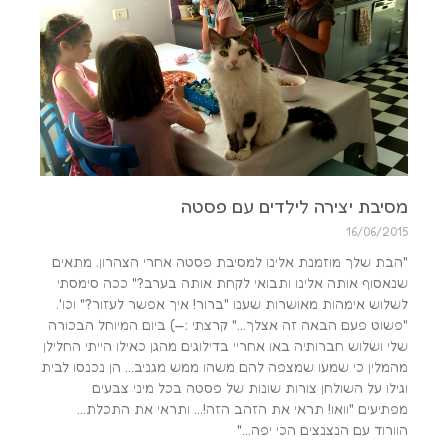
מסיבת יצירה לילדים עם פסטה
16/06/2015
"הבת שלך מוזמנת אלינו למסיבת פסטה אחרי הצהרון. מתאים
שנאסוף אותה אלינו ותבואי לקחת אותה בערב?" ככה סימסתי
לשלוש אימהות מאושרות שענו "ברור! איך אפשר לעזור?" וכו'.
"פשוט פעם הבאה זה אצלך…" קרצתי :—) ביום המיוחל הבכורה
שלי ושלוש חברותיה באו אחריי בדילוגים מהגן כאילו הייתי החלילן
מהמלין כי שמעו שמצפה להם משהו ממש מגניב… הן נכנסו לבית
וגילו על השולחן צורות שונות של פסטה בכל מיני צבעים
מפתיעים "וואו! תראי את הזהב הזה!… ותראי את התכלת…
הוורוד עם הנצנצים הכי יפה…"