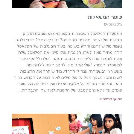
שופר המשאלות
19/09/2015
ממסעדת הפלאפל השכונתית בקעו באמצע אוגוסט הדביק
תרועות של שופר. מה פה קורה פה? זה כלי נגינה? חרדי נלהב
נעמד מול שולחננו והריע בשופרו בעוד הבעלבית של הפלאפל
זורח ומחייך מאוזן לאוזן. הנינג'ות שלי סיימו את הפלאפל שלהן
וכעת לוגמות את הלימונדה במבט תמהה. "סלח לי" אני פונה
למשפרר הנמרץ "אולי אתה מוכן להסביר פה לילדות מה
מעשיך?" "בשמחה" ענה לי החרדי, מיד שיחרר את חרצובות
לשונו ומפיו נשפך מפל עז של מילים לא מובנות על הקדוש ברוך
הוא… וההסבר הסוער על אלוקינו ואבינו ועל הפתיחה של שערי
שמיים עדיין לא גרם למבט של הקטנות לאיזושהי התבהרות…
המשך קריאה »