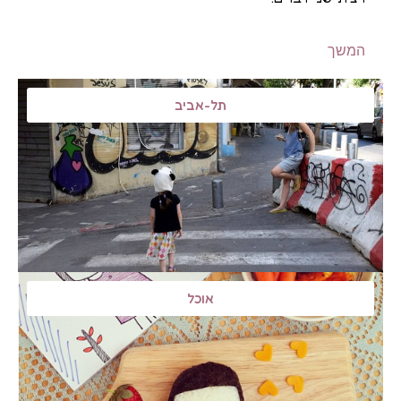
המשך
תל-אביב
אוכל