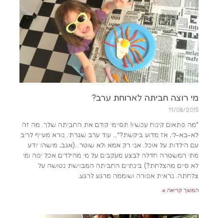
מי רוצה חביתה לארוחת ערב?
11/08/2015
"מה פתאום קינוח עכשיו! תסיימי קודם את החביתה שלך. מה זה
לא-בא-לי, אז מדוע ביקשת?"… עוד ערב שגרתי. נורא מעייף לריב
עם הילדות על אוכל. אני רק אמא ולא שוטר…(אגב, מישהו יודע
מתי המשטרה חדלה לבצע מעקבים על מי מהילדים אכל יפה ומי
לא סיים מהצלחת?) בינתיים החביתה המבוישת נטושה על
צלחתה. נראית אפורה ושוממה מרגע לרגע.
המשך קריאה »