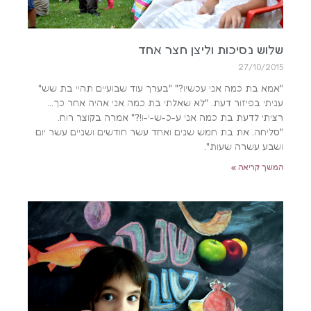
שלוש נסיכות וליצן חצר אחד
27/10/2015
"אמא בת כמה אני עכשיו?" "בערך עוד שבועיים תהיי בת שש"
עניתי בפיזור דעת. "לא שאלתי בת כמה אני אהיה אחר כך…
רציתי לדעת בת כמה אני ע-כ-ש-י-ו!?" אמרה בקוצר רוח.
"סליחה. את בת חמש שנים ואחד עשר חודשים ושניים עשר יום
ושבע עשרה שעות".
המשך קריאה »