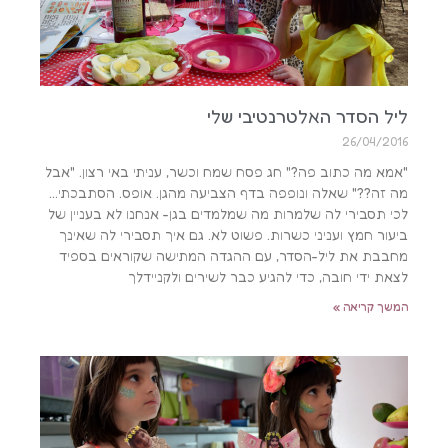
ליל הסדר האלטרנטיבי שלי
26/04/2016
"אמא מה כתוב פה?" חג פסח שמח וכשר, עניתי באי רצון. "אבל
מה זה??" שאלה ונופפה בדף הצביעה מהגן. אופס. הסתבכתי…
לכי תסבירי לה שלמרות מה שמלמדים בגן- אנחנו לא בעניין של
ביעור חמץ ועניני כשרות. פשוט לא. גם איך תסבירי לה שאינך
מחבבת את ליל-הסדר, עם ההגדה המתישה שקוראים בספיד
לצאת ידי חובה, כדי להגיע כבר לשירים ולקניידלך
המשך קריאה »