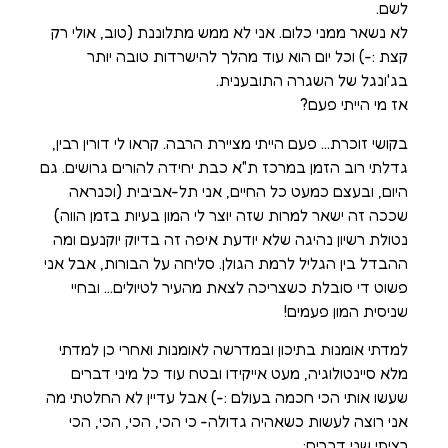
לשם.
לא נשאר ממני כלום. אני לא ממש מתלוננת (טוב, אולי רק
קצת :-) וכל יום הוא עוד מהלך להישרדות טובה יותר
בג'ונגל של השגרה התובענית.
אז מי הייתי פעם?
בקושי זוכרת… פעם הייתי מציירת הרבה. קראו לי דורין רבין,
גדלתי רוב הזמן במרכז ת"א כבת יחידה להורים גרושים. גם
היום, ובעצם כמעט כל החיים, אני תל-אביבית (וכנראה
שככה זה ישאר למרות שזה יוצר לי המון בעיות בזמן הווה)
נטולת רשיון נהיגה שלא יודעת איפה זה בדיוק יוקנעם ומה
ההבדל בין הגליל לרמת הגולן. סליחה על הבורות, אבל אני
פשוט די סובלת כשצריכה לצאת מהעיר לטיולים… ובחיי
שניסית המון פעמים!
למדתי אומנות בתיכון ובמדרשה לאומנות ואחרי כן למדתי
מלא סיינטולוגיה, מעט אייקידו ובטח עוד כל מיני דברים
שעשו אותי הכי חכמה בעולם :-) אבל עדיין לא החלטתי מה
אני רוצה לעשות כשאהיה גדולה- כי הכי, הכי, הכי, הכי
רציתי שני דברים: