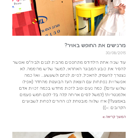
מרגישים את החופש באויר?
30/08/2015
עוד שניה אחת הילדודס מתחפפים מהבית לגנים ולביה"ס ואפשר
להסיר את כובע המבוגר האחראי, למשך שליש מהיממה. לא
נצטרך להעסיק, להאכיל, לפייס, לנחם ולשעשע… וואו! כמה
אפשרויות נפתחות עם הוצאת העז הבועטת מהחדר (אפילו
שלוש עזים!). כמה נעים וטוב לזכות מחדש בכמה זכויות אדם
אלמנטריות! (למשל לסיים ארוחה קלה בלי לקום חמש פעמים
באמצע?!) איזו שלווה מובטחת לנו ההורים לפחות לשבועיים
הקרובים :–))
המשך קריאה »