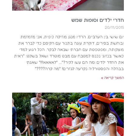
חדרי ילדים וסופות שמש
20/11/2015
יום שישי בין הערביים. הרדיו מנגן מוזיקה כיפית, אני מזמזמת
ובוחשת בסירים, דוקרת עוגה בתנור עם הקיסם כדי לברר את
מוצקותה, ומפטפטת עם חברתי שבאה לבקר. הכל רגוע למדי
כאשר בנזוגי נכנס למטבח עם מבט מוטרד ושאל בשקט: "ראית
את החדר ילדים ומה הם עשו לקיר?"… "לאאאא!!!" שאגתי
בבהלה והפסטורליה נקרעה לגזרים! "מה קרה????"
המשך קריאה »