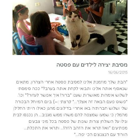
מסיבת יצירה לילדים עם פסטה
16/06/2015
"הבת שלך מוזמנת אלינו למסיבת פסטה אחרי הצהרון. מתאים
שנאסוף אותה אלינו ותבואי לקחת אותה בערב?" ככה סימסתי
לשלוש אימהות מאושרות שענו "ברור! איך אפשר לעזור?" וכו'.
"פשוט פעם הבאה זה אצלך…" קרצתי :—) ביום המיוחל הבכורה
שלי ושלוש חברותיה באו אחריי בדילוגים מהגן כאילו הייתי החלילן
מהמלין כי שמעו שמצפה להם משהו ממש מגניב… הן נכנסו לבית
וגילו על השולחן צורות שונות של פסטה בכל מיני צבעים
מפתיעים "וואו! תראי את הזהב הזה!… ותראי את התכלת…
הוורוד עם הנצנצים הכי יפה…"