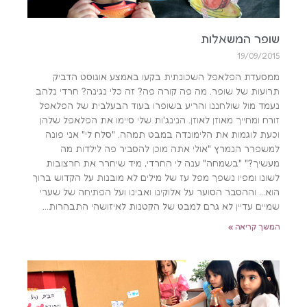
שופר המשאלות
19/09/2015
ממסעדת הפלאפל השכונתית בקעו באמצע אוגוסט הדביק
תרועות של שופר. מה פה קורה פה? זה כלי נגינה? חרדי נלהב
נעמד מול שולחננו והריע בשופרו בעוד הבעלבית של הפלאפל
זורח ומחייך מאוזן לאוזן. הנינג'ות שלי סיימו את הפלאפל שלהן
וכעת לוגמות את הלימונדה במבט תמהה. "סלח לי" אני פונה
למשפרר הנמרץ "אולי אתה מוכן להסביר פה לילדות מה
מעשיך?" "בשמחה" ענה לי החרדי, מיד שיחרר את חרצובות
לשונו ומפיו נשפך מפל עז של מילים לא מובנות על הקדוש ברוך
הוא… וההסבר הסוער על אלוקינו ואבינו ועל הפתיחה של שערי
שמיים עדיין לא גרם למבט של הקטנות לאיזושהי התבהרות…
המשך קריאה »