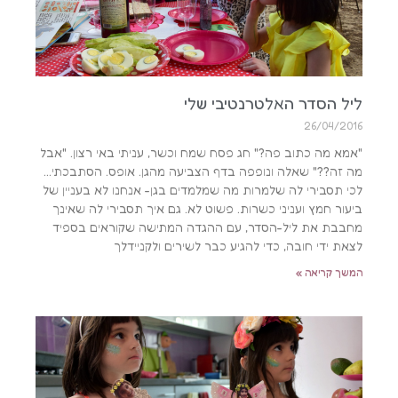
ליל הסדר האלטרנטיבי שלי
26/04/2016
"אמא מה כתוב פה?" חג פסח שמח וכשר, עניתי באי רצון. "אבל
מה זה??" שאלה ונופפה בדף הצביעה מהגן. אופס. הסתבכתי…
לכי תסבירי לה שלמרות מה שמלמדים בגן- אנחנו לא בעניין של
ביעור חמץ ועניני כשרות. פשוט לא. גם איך תסבירי לה שאינך
מחבבת את ליל-הסדר, עם ההגדה המתישה שקוראים בספיד
לצאת ידי חובה, כדי להגיע כבר לשירים ולקניידלך
המשך קריאה »