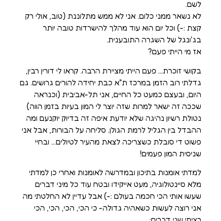
לשם.
לא נשאר ממני כלום. אני לא ממש מתלוננת (טוב, אולי רק
קצת :-) וכל יום הוא עוד מהלך להישרדות טובה יותר
בג'ונגל של השגרה התובענית.
אז מי הייתי פעם?
בקושי זוכרת… פעם הייתי מציירת הרבה. קראו לי דורין רבין,
גדלתי רוב הזמן במרכז ת"א כבת יחידה להורים גרושים. גם
היום, ובעצם כמעט כל החיים, אני תל-אביבית (וכנראה
שככה זה ישאר למרות שזה יוצר לי המון בעיות בזמן הווה)
נטולת רשיון נהיגה שלא יודעת איפה זה בדיוק יוקנעם ומה
ההבדל בין הגליל לרמת הגולן. סליחה על הבורות, אבל אני
פשוט די סובלת כשצריכה לצאת מהעיר לטיולים… ובחיי
שניסית המון פעמים!
למדתי אומנות בתיכון ובמדרשה לאומנות ואחרי כן למדתי
מלא סיינטולוגיה, מעט אייקידו ובטח עוד כל מיני דברים
שעשו אותי הכי חכמה בעולם :-) אבל עדיין לא החלטתי מה
אני רוצה לעשות כשאהיה גדולה- כי הכי, הכי, הכי, הכי
רציתי שני דברים: