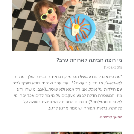
מי רוצה חביתה לארוחת ערב?
11/08/2015
"מה פתאום קינוח עכשיו! תסיימי קודם את החביתה שלך. מה זה
לא-בא-לי, אז מדוע ביקשת?"… עוד ערב שגרתי. נורא מעייף לריב
עם הילדות על אוכל. אני רק אמא ולא שוטר…(אגב, מישהו יודע
מתי המשטרה חדלה לבצע מעקבים על מי מהילדים אכל יפה ומי
לא סיים מהצלחת?) בינתיים החביתה המבוישת נטושה על
צלחתה. נראית אפורה ושוממה מרגע לרגע.
המשך קריאה »