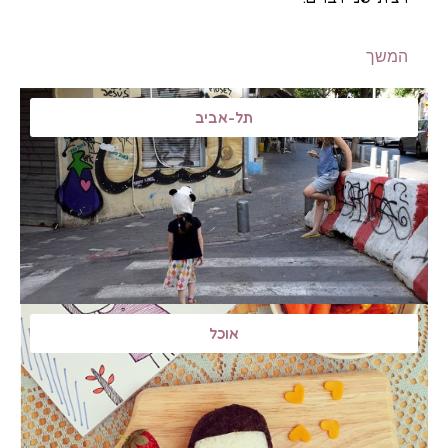
המשך
תל-אביב
אוכל