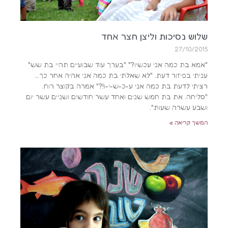
שלוש נסיכות וליצן חצר אחד
27/10/2015
"אמא בת כמה אני עכשיו?" "בערך עוד שבועיים תהיי בת שש"
עניתי בפיזור דעת. "לא שאלתי בת כמה אני אהיה אחר כך…
רציתי לדעת בת כמה אני ע-כ-ש-י-ו!?" אמרה בקוצר רוח.
"סליחה. את בת חמש שנים ואחד עשר חודשים ושניים עשר יום
ושבע עשרה שעות".
המשך קריאה »