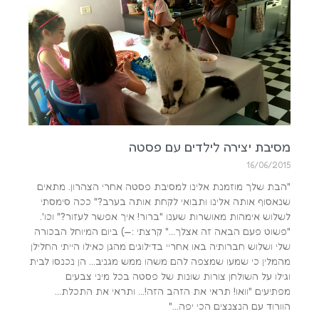
מסיבת יצירה לילדים עם פסטה
16/06/2015
"הבת שלך מוזמנת אלינו למסיבת פסטה אחרי הצהרון. מתאים
שנאסוף אותה אלינו ותבואי לקחת אותה בערב?" ככה סימסתי
לשלוש אימהות מאושרות שענו "ברור! איך אפשר לעזור?" וכו'.
"פשוט פעם הבאה זה אצלך…" קרצתי :—) ביום המיוחל הבכורה
שלי ושלוש חברותיה באו אחריי בדילוגים מהגן כאילו הייתי החלילן
מהמלין כי שמעו שמצפה להם משהו ממש מגניב… הן נכנסו לבית
וגילו על השולחן צורות שונות של פסטה בכל מיני צבעים
מפתיעים "וואו! תראי את הזהב הזה!… ותראי את התכלת…
הוורוד עם הנצנצים הכי יפה…"