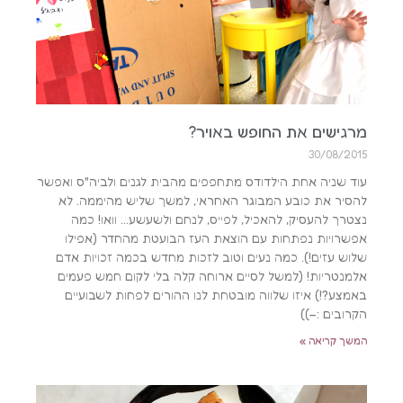
מרגישים את החופש באויר?
30/08/2015
עוד שניה אחת הילדודס מתחפפים מהבית לגנים ולביה"ס ואפשר
להסיר את כובע המבוגר האחראי, למשך שליש מהיממה. לא
נצטרך להעסיק, להאכיל, לפייס, לנחם ולשעשע… וואו! כמה
אפשרויות נפתחות עם הוצאת העז הבועטת מהחדר (אפילו
שלוש עזים!). כמה נעים וטוב לזכות מחדש בכמה זכויות אדם
אלמנטריות! (למשל לסיים ארוחה קלה בלי לקום חמש פעמים
באמצע?!) איזו שלווה מובטחת לנו ההורים לפחות לשבועיים
הקרובים :–))
המשך קריאה »