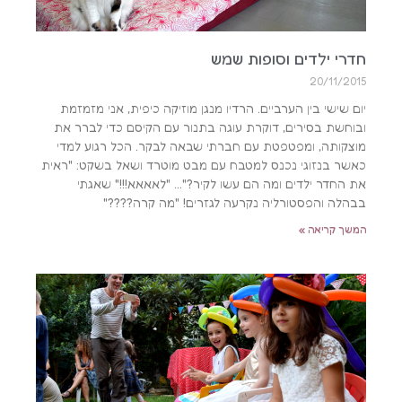
חדרי ילדים וסופות שמש
20/11/2015
יום שישי בין הערביים. הרדיו מנגן מוזיקה כיפית, אני מזמזמת
ובוחשת בסירים, דוקרת עוגה בתנור עם הקיסם כדי לברר את
מוצקותה, ומפטפטת עם חברתי שבאה לבקר. הכל רגוע למדי
כאשר בנזוגי נכנס למטבח עם מבט מוטרד ושאל בשקט: "ראית
את החדר ילדים ומה הם עשו לקיר?"… "לאאאא!!!" שאגתי
בבהלה והפסטורליה נקרעה לגזרים! "מה קרה????"
המשך קריאה »