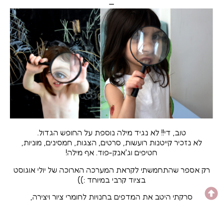
—
טוב, די!! לא נגיד מילה נוספת על החופש הגדול.
לא נזכיר קייטנות רועשות, סרטים, הצגות, חמסינים, מוניות,
חטיפים וג'אנק-פוד. אף מילה!
רק אספר שהתחמשתי לקראת המערכה הארוכה של יולי אוגוסט
בציוד קרבי במיוחד :))
סרקתי היטב את המדפים בחנויות לחומרי ציור ויצירה,
ורכשתי ציוד מתקדם למען פעילות יצירתית לילדים בבית והשגת
כמה רגעי שפיות.